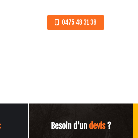
0475 48 31 38
CT
s
Besoin d'un
devis
?