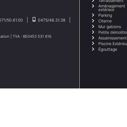
Terrassement
Aménagement
extérieur
Parking
071/50.61.00
0475/48.31.38
Citerne
Mur gabions
Petite démoliti
sation
| TVA : BE0453 531 616
Assainissement
Piscine Extérieu
Égouttage