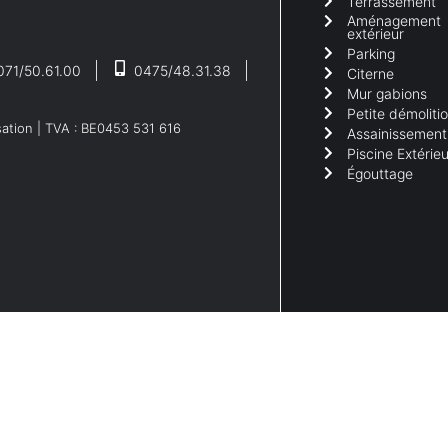
Terrassement
Aménagement
extérieur
Parking
071/50.61.00
0475/48.31.38
Citerne
Mur gabions
Petite démoliti
sation
| TVA : BE0453 531 616
Assainissement
Piscine Extérieu
Égouttage