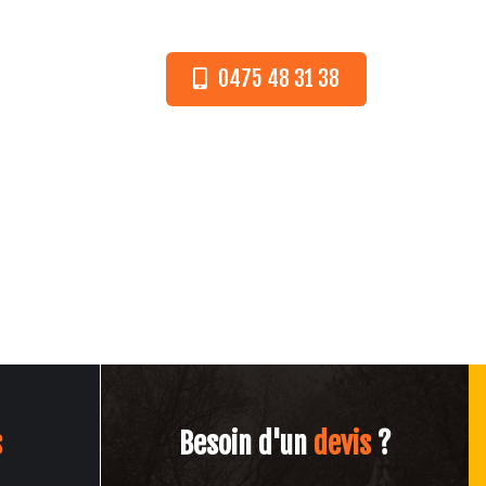
0475 48 31 38
CT
s
Besoin d'un
devis
?