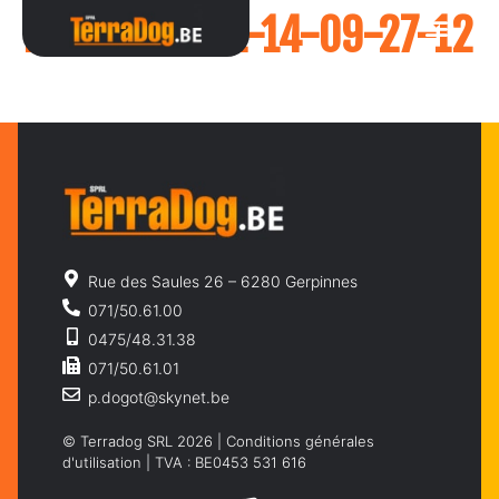
PHOTO-10-01-14-09-27-12
Rue des Saules 26 – 6280 Gerpinnes
071/50.61.00
0475/48.31.38
071/50.61.01
p.dogot@skynet.be
© Terradog SRL 2026 |
Conditions générales
d'utilisation
| TVA : BE0453 531 616