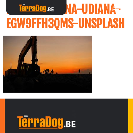
I-MADE-KRISNA-UDIANA-
EGW9FFH3QMS-UNSPLASH