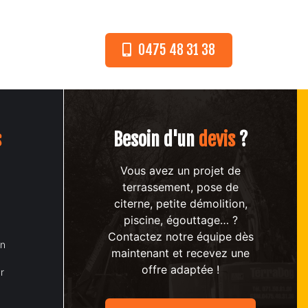
0475 48 31 38
CT
s
Besoin d'un
devis
?
Vous avez un projet de
terrassement, pose de
citerne, petite démolition,
piscine, égouttage… ?
Contactez notre équipe dès
on
maintenant et recevez une
offre adaptée !
r