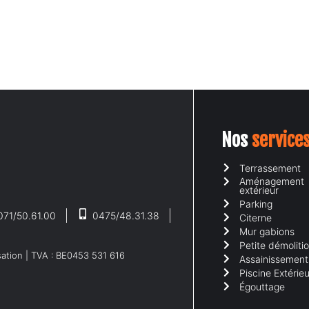
UEIL
A PROPOS
NOS SERVICES
DEVIS EN LIGNE
CONTA
Nos
service
Terrassement
Aménagement
extérieur
Parking
071/50.61.00
0475/48.31.38
Citerne
Mur gabions
Petite démoliti
sation
| TVA : BE0453 531 616
Assainissement
Piscine Extérieu
Égouttage