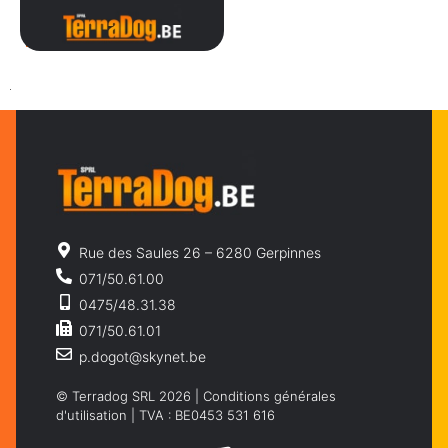
TEAM4
Rue des Saules 26 – 6280 Gerpinnes
071/50.61.00
0475/48.31.38
071/50.61.01
p.dogot@skynet.be
© Terradog SRL 2026 |
Conditions générales
d'utilisation
| TVA : BE0453 531 616